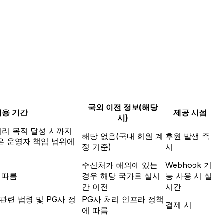
국외 이전 정보(해당
이용 기간
제공 시점
시)
처리 목적 달성 시까지
해당 없음(국내 회원 계
후원 발생 즉
은 운영자 책임 범위에
정 기준)
시
수신처가 해외에 있는
Webhook 기
 따름
경우 해당 국가로 실시
능 사용 시 실
간 이전
시간
련 법령 및 PG사 정
PG사 처리 인프라 정책
결제 시
에 따름