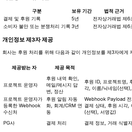
구분
보유 기간
법적 근거
결제 및 후원 기록
5년
전자상거래법 제6
소비자 불만 또는 분쟁처리 기록
3년
전자상거래법 제6
개인정보 제3자 제공
회사는 후원 처리를 위해 다음과 같이 개인정보를 제3자에게 
제공받는 자
제공 목적
후원 내역 확인,
후원 ID, 프로젝트명, 
프로젝트 운영자
메일/메시지 답
각, 이름/닉네임(선택)
변, 정산
프로젝트 운영자가
후원 알림 자동
Webhook Payload
등록한 Webhook
화, 회계/CRM 연
결제 상태, 후원 시각,
수신처
동
(선택), 서명값)
PG사
결제 처리
결제 정보, 거래 식별