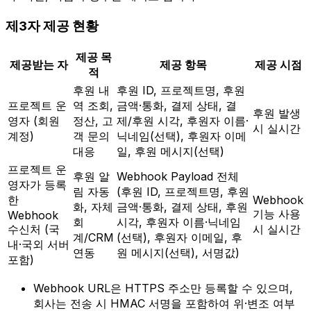
제3자 제공 현황
제공 목
제공받는 자
제공 항목
제공 시점
적
후원 내
후원 ID, 프로젝트명, 후원
프로젝트 운
역 조회,
금액·통화, 결제 상태, 결
후원 발생
영자 (회원
정산, 고
제/후원 시각, 후원자 이름·
시 실시간
계정)
객 문의
닉네임(선택), 후원자 이메
대응
일, 후원 메시지(선택)
프로젝트 운
후원 알
Webhook Payload 전체
영자가 등록
림 자동
(후원 ID, 프로젝트명, 후원
한
Webhook
화, 자체
금액·통화, 결제 상태, 후원
기능 사용
Webhook
회
시각, 후원자 이름·닉네임
수신처 (국
시 실시간
계/CRM
(선택), 후원자 이메일, 후
내·국외 서버
연동
원 메시지(선택), 서명값)
포함)
Webhook URL은 HTTPS 주소만 등록할 수 있으며,
회사는 전송 시 HMAC 서명을 포함하여 위·변조 여부